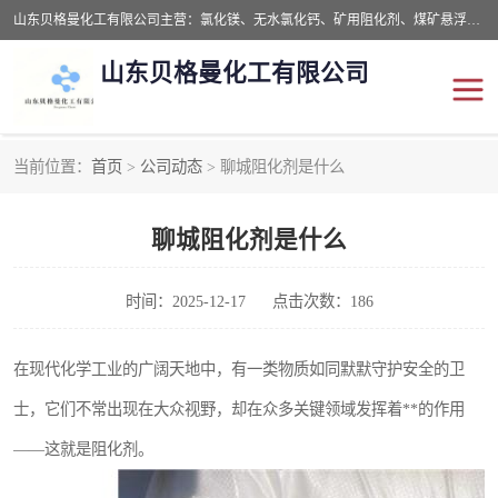
山东贝格曼化工有限公司主营：氯化镁、无水氯化钙、矿用阻化剂、煤矿悬浮剂、道路抑尘剂、氢氧化镁，防灭火剂等，公司位于山东省潍坊市滨海经济开发区,是专业从事对各种精细化工集研究、开发、制造于一体的现代化大型跨境化工企业，公司本着诚信经营、给每一位客户提供专业服务。
山东贝格曼化工有限公司
当前位置：
首页
>
公司动态
> 聊城阻化剂是什么
阻化剂
悬浮剂
聊城阻化剂是什么
灭火剂
氯化钙
氯化镁
抑尘剂
时间：2025-12-17
点击次数：186
氢氧化镁
在现代化学工业的广阔天地中，有一类物质如同默默守护安全的卫
士，它们不常出现在大众视野，却在众多关键领域发挥着**的作用
——这就是阻化剂。