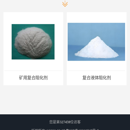
矿用复合阻化剂
复合液体阻化剂
您是第
327459
位访客