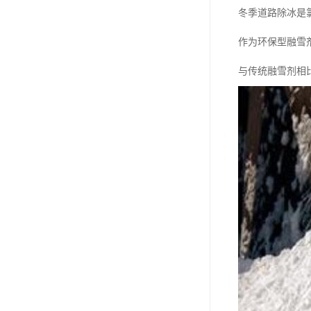
冬季道路除冰是
作为环保型融雪
与传统融雪剂相