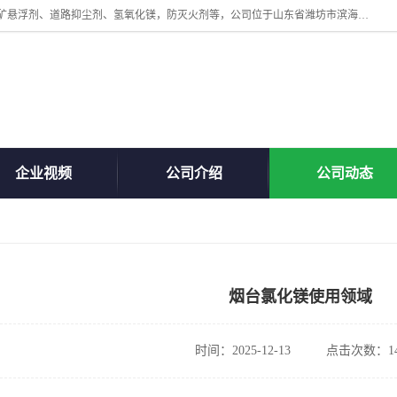
山东贝格曼化工有限公司主营：氯化镁、无水氯化钙、矿用阻化剂、煤矿悬浮剂、道路抑尘剂、氢氧化镁，防灭火剂等，公司位于山东省潍坊市滨海经济开发区,是专业从事对各种精细化工集研究、开发、制造于一体的现代化大型跨境化工企业，公司本着诚信经营、给每一位客户提供专业服务。
企业视频
公司介绍
公司动态
烟台氯化镁使用领域
时间：2025-12-13
点击次数：14