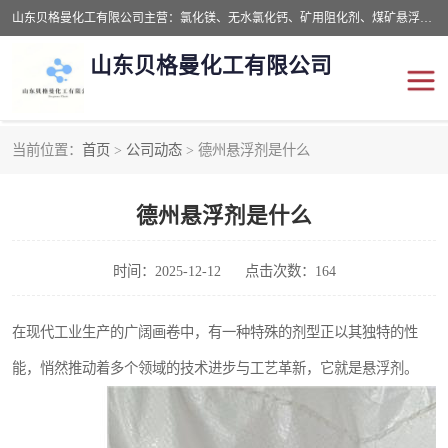
山东贝格曼化工有限公司主营：氯化镁、无水氯化钙、矿用阻化剂、煤矿悬浮剂、道路抑尘剂、氢氧化镁，防灭火剂等，公司位于山东省潍坊市滨海经济开发区,是专业从事对各种精细化工集研究、开发、制造于一体的现代化大型跨境化工企业，公司本着诚信经营、给每一位客户提供专业服务。
山东贝格曼化工有限公司
当前位置：
首页
>
公司动态
> 德州悬浮剂是什么
阻化剂
悬浮剂
德州悬浮剂是什么
灭火剂
氯化钙
氯化镁
抑尘剂
时间：2025-12-12
点击次数：164
氢氧化镁
在现代工业生产的广阔画卷中，有一种特殊的剂型正以其独特的性
能，悄然推动着多个领域的技术进步与工艺革新，它就是悬浮剂。