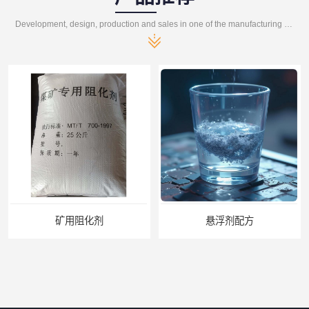
Development, design, production and sales in one of the manufacturing enterprises
悬浮剂配方
煤矿悬浮剂