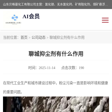
山东贝格曼化工有限公司主营：氯化镁、无水氯化钙、矿用阻化剂、煤矿悬浮剂、道路抑尘剂、氢氧化镁，防灭火剂等，公司位于山东省潍坊市滨海经济开发区,是专业从事对各种精细化工集研究、开发、制造于一体的现代化大型跨境化工企业，公司本着诚信经营、给每一位客户提供专业服务。
AI会员
当前位置：
首页
>
公司动态
> 聊城抑尘剂有什么作用
阻化剂
悬浮剂
聊城抑尘剂有什么作用
灭火剂
氯化钙
氯化镁
抑尘剂
时间：2025-11-14
点击次数：190
氢氧化镁
在现代工业生产和城市建设过程中，粉尘污染一直是影响环境和健康
的重要问题。