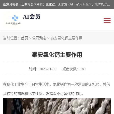
山东贝格曼化工有限公司主营：氯化镁、无水氯化钙、矿用阻化剂、煤矿悬浮剂、道路抑尘剂、氢氧化镁，防灭火剂等，公司位于山东省潍坊市滨海经济开发区,是专业从事对各种精细化工集研究、开发、制造于一体的现代化大型跨境化工企业，公司本着诚信经营、给每一位客户提供专业服务。
AI会员
当前位置：
首页
>
公司动态
> 泰安氯化钙主要作用
阻化剂
悬浮剂
泰安氯化钙主要作用
灭火剂
氯化钙
氯化镁
抑尘剂
时间：2025-11-05
点击次数：189
氢氧化镁
在现代工业生产与日常生活中，氯化钙作为一种常见的无机盐，凭借
其独特的物理和化学性质，发挥着不可替代的作用。