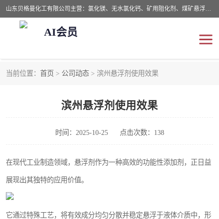
山东贝格曼化工有限公司主营：氯化镁、无水氯化钙、矿用阻化剂、煤矿悬浮剂、道路抑尘剂、氢氧化镁，防灭火剂等，公司位于山东省潍坊市滨海经济开发区,是专业从事对各种精细化工集研究、开发、制造于一体的现代化大型跨境化工企业，公司本着诚信经营、给每一位客户提供专业服务。
AI会员
当前位置：
首页
>
公司动态
> 滨州悬浮剂使用效果
阻化剂
悬浮剂
滨州悬浮剂使用效果
灭火剂
氯化钙
氯化镁
抑尘剂
时间：2025-10-25
点击次数：138
氢氧化镁
在现代工业制造领域，悬浮剂作为一种高效的功能性添加剂，正日益
展现出其独特的应用价值。
它通过特殊工艺，将有效成分均匀分散并稳定悬浮于液体介质中，形