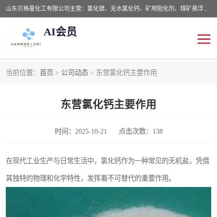
山东贝格曼化工有限公司主营：氯化镁、无水氯化钙、矿用阻化剂、煤矿悬浮剂、道路抑尘剂、氢氧化镁，防灭火剂等，公司位于山东省潍坊市滨海经济开发区,是专业从事对各种精细化工集研究、开发、制造于一体的现代化大型跨境化工企业，公司本着诚信经营、给每一位客户提供专业服务。
AI会员
当前位置：
首页
>
公司动态
> 东营氯化钙主要作用
阻化剂
悬浮剂
东营氯化钙主要作用
灭火剂
氯化钙
氯化镁
抑尘剂
时间：2025-10-21
点击次数：138
氢氧化镁
在现代工业生产与日常生活中，氯化钙作为一种常见的无机盐，凭借
其独特的物理和化学特性，发挥着不可替代的重要作用。