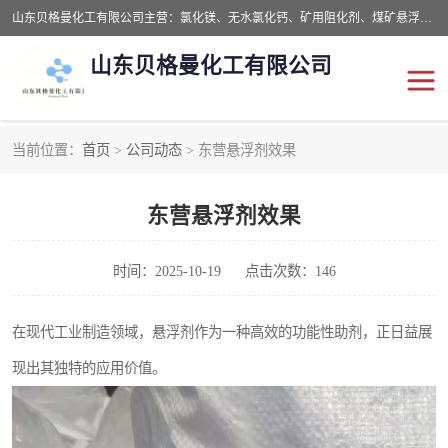
山东贝格曼化工有限公司主营：氯化镁、无水氯化钙、矿用阻化剂、煤矿悬浮剂、道路抑尘剂、氢氧化镁，防灭火剂等，公司位于山东省潍坊市滨海经济开发区,是专业从事对各种精细化工集研究、开发、制造于一体的现代化大型跨境化工企业，公司本着诚信经营、给每一位客户提供专业服务。
山东贝格曼化工有限公司
当前位置：
首页
>
公司动态
> 东营悬浮剂效果
阻化剂
悬浮剂
东营悬浮剂效果
灭火剂
氯化钙
氯化镁
抑尘剂
时间：2025-10-19
点击次数：146
氢氧化镁
在现代工业制造领域，悬浮剂作为一种高效的功能性助剂，正日益展
现出其独特的应用价值。