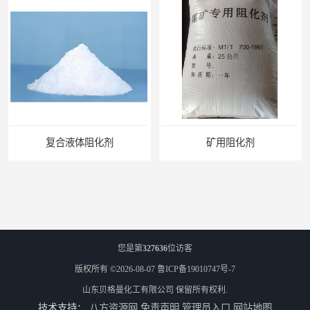
复合液体阻化剂
矿用阻化剂
您是第
327636
位访客
版权所有 ©2026-08-07
鲁ICP备19010747号-7
山东贝格曼化工有限公司
保留所有权利.
技术支持：
八方资源网
免责声明
管理员入口
网站地图