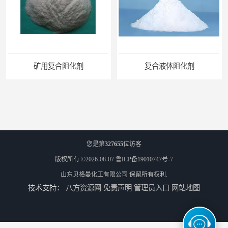
矿用复合阻化剂
复合液体阻化剂
您是第
327655
位访客
版权所有 ©2026-08-07
鲁ICP备19010747号-7
山东贝格曼化工有限公司
保留所有权利.
技术支持：
八方资源网
免责声明
管理员入口
网站地图
矿用阻化剂
悬浮剂配方