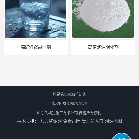
高倍泡沫阻化剂
您是第
328935
位访客
版权所有 ©2026-08-08
山东贝格曼化工有限公司
保留所有权利.
技术支持：
八方资源网
免责声明
管理员入口
网站地图
XLM-1矿用防灭火剂
管道输送悬浮剂