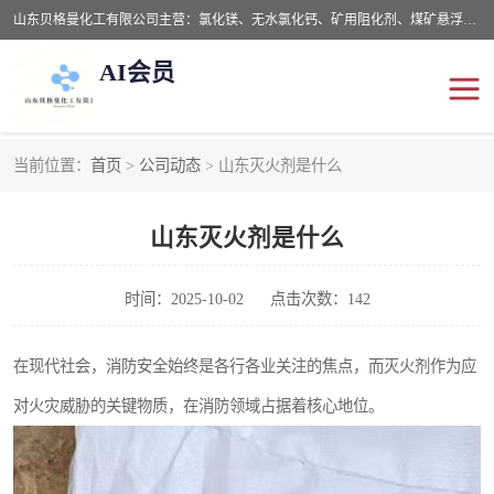
山东贝格曼化工有限公司主营：氯化镁、无水氯化钙、矿用阻化剂、煤矿悬浮剂、道路抑尘剂、氢氧化镁，防灭火剂等，公司位于山东省潍坊市滨海经济开发区,是专业从事对各种精细化工集研究、开发、制造于一体的现代化大型跨境化工企业，公司本着诚信经营、给每一位客户提供专业服务。
AI会员
当前位置：
首页
>
公司动态
> 山东灭火剂是什么
阻化剂
悬浮剂
山东灭火剂是什么
灭火剂
氯化钙
氯化镁
抑尘剂
时间：2025-10-02
点击次数：142
氢氧化镁
在现代社会，消防安全始终是各行各业关注的焦点，而灭火剂作为应
对火灾威胁的关键物质，在消防领域占据着核心地位。