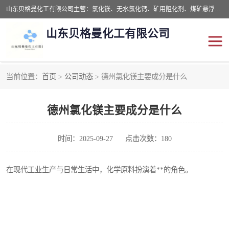
山东贝格曼化工有限公司主营：氯化镁、无水氯化钙、矿用阻化剂、煤矿悬浮剂、道路抑尘剂、氢氧化镁，防灭火剂等，公司位于山东省潍坊市滨海经济开发区,是专业从事对各种精细化工集研究、开发、制造于一体的现代化大型跨境化工企业，公司本着诚信经营、给每一位客户提供专业服务。
山东贝格曼化工有限公司
当前位置：
首页
>
公司动态
> 德州氯化镁主要成分是什么
阻化剂
悬浮剂
德州氯化镁主要成分是什么
灭火剂
氯化钙
氯化镁
抑尘剂
时间：2025-09-27
点击次数：180
氢氧化镁
在现代工业生产与日常生活中，化学原料扮演着**的角色。