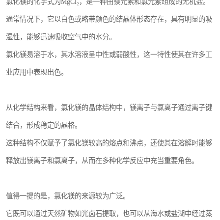
氯化镁的化学式为MgCl₂，是一种由镁元素和氯元素组成的无机盐。
通常情况下，它以白色或略带颜色的结晶体形态存在，具有明显的吸
湿性，能够迅速吸收空气中的水分。
氯化镁易溶于水，其水溶液呈中性或弱酸性，这一特性使其在许多工
业应用中表现出色。
从化学结构来看，氯化镁的晶体结构中，镁离子与氯离子通过离子键
结合，形成稳定的晶格。
这种结构不仅赋予了氯化镁较高的熔点和沸点，还使其在溶解时能够
释放出镁离子和氯离子，从而在多种化学反应中充当重要角色。
值得一提的是，氯化镁的来源较为广泛。
它既可以通过天然矿物如光卤石提取，也可以从海水或盐湖中经过蒸