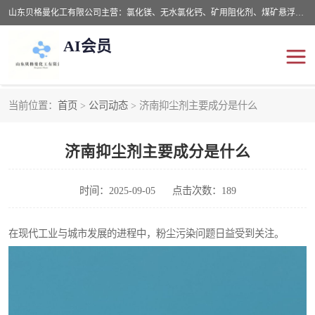
山东贝格曼化工有限公司主营：氯化镁、无水氯化钙、矿用阻化剂、煤矿悬浮剂、道路抑尘剂、氢氧化镁，防灭火剂等，公司位于山东省潍坊市滨海经济开发区,是专业从事对各种精细化工集研究、开发、制造于一体的现代化大型跨境化工企业，公司本着诚信经营、给每一位客户提供专业服务。
AI会员
当前位置：
首页
>
公司动态
> 济南抑尘剂主要成分是什么
阻化剂
悬浮剂
济南抑尘剂主要成分是什么
灭火剂
氯化钙
氯化镁
抑尘剂
时间：2025-09-05
点击次数：189
氢氧化镁
在现代工业与城市发展的进程中，粉尘污染问题日益受到关注。