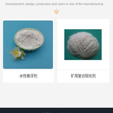
Development, design, production and sales in one of the manufacturing enterprises
矿用复合阻化剂
复合液体阻化剂