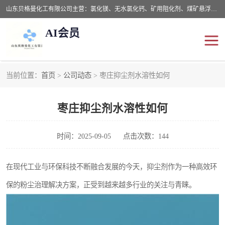
山东贝格曼化工有限公司主营：氯化镁、无水氯化钙、矿用阻化剂、煤矿悬浮剂、道路抑尘剂、氢氧化镁，防灭火剂等，公司位于山东省潍坊市滨海经济开发区,是专业从事对各种精细化工集研究、开发、制造于一体的现代化大型跨境化工企业，公司本着诚信经营、给每一位客户提供专业服务。
AI会员
当前位置：
首页
>
公司动态
> 枣庄抑尘剂水溶性如何
阻化剂
悬浮剂
枣庄抑尘剂水溶性如何
灭火剂
氯化钙
氯化镁
抑尘剂
时间：2025-09-05
点击次数：144
氢氧化镁
在现代工业与环保科技不断融合发展的今天，抑尘剂作为一种高效环
保的粉尘治理解决方案，正受到越来越多行业的关注与青睐。