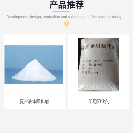
产品推荐
Development, design, production and sales in one of the manufacturing enterprises
复合液体阻化剂
矿用阻化剂