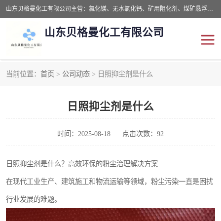
山东贝格曼化工有限公司主营：氯化镁、无水氯化钙、矿用阻化剂、煤矿悬浮剂、道路抑尘剂、氢氧化镁，防灭火剂等，公司位于山东省潍坊市滨海经济开发区,是专业从事对各种精细化工集研究、开发、制造于一体的现代化大型跨境化工企业，公司本着诚信经营、给每一位客户提供专业服务。
山东贝格曼化工有限公司
当前位置：
首页
>
公司动态
> 日照抑尘剂是什么
阻化剂
悬浮剂
日照抑尘剂是什么
灭火剂
氯化钙
氯化镁
抑尘剂
时间：2025-08-18
点击次数：92
氢氧化镁
日照抑尘剂是什么？高效环保的粉尘治理解决方案
在现代工业生产、建筑施工和物流运输等领域，粉尘污染一直是困扰
行业发展的难题。