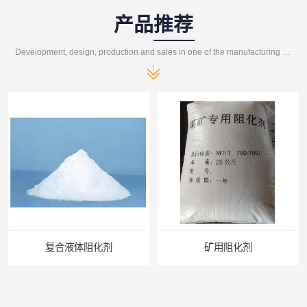
产品推荐
Development, design, production and sales in one of the manufacturing enterprises
剂
矿用阻化剂