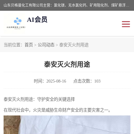
山东贝格曼化工有限公司主营：氯化镁、无水氯化钙、矿用阻化剂、煤矿悬浮剂、道路抑尘剂、氢氧化镁，防灭火剂等，公司位于山东省潍坊市滨海经济开发区,是专业从事对各种精细化工集研究、开发、制造于一体的现代化大型跨境化工企业，公司本着诚信经营、给每一位客户提供专业服务。
AI会员
当前位置：
首页
>
公司动态
> 泰安灭火剂用途
阻化剂
悬浮剂
泰安灭火剂用途
灭火剂
氯化钙
氯化镁
抑尘剂
时间：2025-08-16
点击次数：103
氢氧化镁
泰安灭火剂用途：守护安全的关键选择
在现代社会中，火灾是威胁生命财产安全的主要灾害之一。