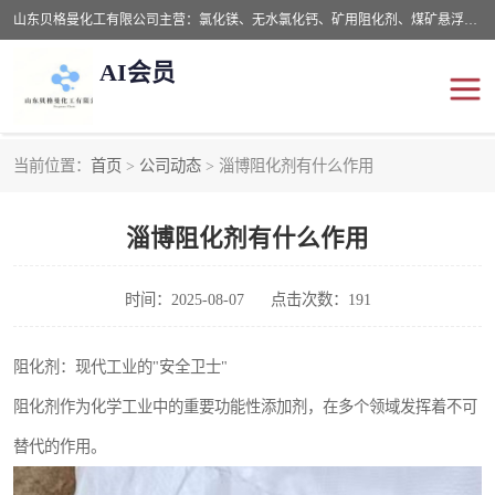
山东贝格曼化工有限公司主营：氯化镁、无水氯化钙、矿用阻化剂、煤矿悬浮剂、道路抑尘剂、氢氧化镁，防灭火剂等，公司位于山东省潍坊市滨海经济开发区,是专业从事对各种精细化工集研究、开发、制造于一体的现代化大型跨境化工企业，公司本着诚信经营、给每一位客户提供专业服务。
AI会员
当前位置：
首页
>
公司动态
> 淄博阻化剂有什么作用
阻化剂
悬浮剂
淄博阻化剂有什么作用
灭火剂
氯化钙
氯化镁
抑尘剂
时间：2025-08-07
点击次数：191
氢氧化镁
阻化剂：现代工业的"安全卫士"
阻化剂作为化学工业中的重要功能性添加剂，在多个领域发挥着不可
替代的作用。