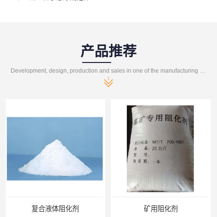
产品推荐
Development, design, production and sales in one of the manufacturing enterprises
矿用阻化剂
悬浮剂配方