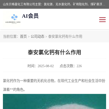
山东贝格曼化工有限公司主营：氯化镁、无水氯化钙、矿用阻化剂、煤矿悬浮剂、道路抑尘剂、氢氧化镁，防灭火剂等，公司位于山东省潍坊市滨海经济开发区,是专业从事对各种精细化工集研究、开发、制造于一体的现代化大型跨境化工企业，公司本着诚信经营、给每一位客户提供专业服务。
AI会员
当前位置：
首页
>
公司动态
> 泰安氯化钙有什么作用
阻化剂
悬浮剂
泰安氯化钙有什么作用
灭火剂
氯化钙
氯化镁
抑尘剂
时间：2025-08-02
点击次数：226
氢氧化镁
氯化钙作为一种重要的无机化合物，在现代工业生产和社会生活中扮
演着**的角色。