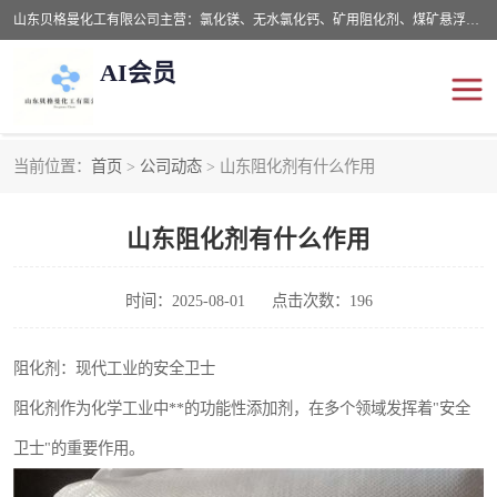
山东贝格曼化工有限公司主营：氯化镁、无水氯化钙、矿用阻化剂、煤矿悬浮剂、道路抑尘剂、氢氧化镁，防灭火剂等，公司位于山东省潍坊市滨海经济开发区,是专业从事对各种精细化工集研究、开发、制造于一体的现代化大型跨境化工企业，公司本着诚信经营、给每一位客户提供专业服务。
AI会员
当前位置：
首页
>
公司动态
> 山东阻化剂有什么作用
阻化剂
悬浮剂
山东阻化剂有什么作用
灭火剂
氯化钙
氯化镁
抑尘剂
时间：2025-08-01
点击次数：196
氢氧化镁
阻化剂：现代工业的安全卫士
阻化剂作为化学工业中**的功能性添加剂，在多个领域发挥着"安全
卫士"的重要作用。