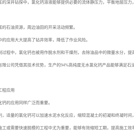
压的深井钻探中，氯化钙溶液能够提供必要的流体静压力，平衡地层压力
富的石油资源，周边油田的开采活动频繁。
中的应用大大提高了钻井效率，降低了作业风险。
制过程中，氯化钙也被用作脱水剂和干燥剂，去除油品中的微量水分，提
有限公司凭借其技术优势，生产的94%高纯度无水氯化钙产品能够满足石
工程应用
化钙的应用同样广泛而重要。
剂，适量的氯化钙可以加速水泥水化反应，缩短混凝土的初凝和终凝时间
施工或需要快速脱模的工程中尤为重要，能够有效缩短工期，提高施工效