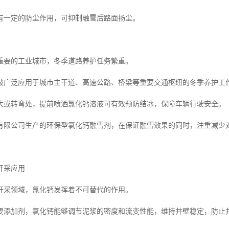
有一定的防尘作用，可抑制融雪后路面扬尘。
重要的工业城市，冬季道路养护任务繁重。
被广泛应用于城市主干道、高速公路、桥梁等重要交通枢纽的冬季养护工
大或转弯处，提前喷洒氯化钙溶液可有效预防结冰，保障车辆行驶安全。
有限公司生产的环保型氯化钙融雪剂，在保证融雪效果的同时，注重减少
开采应用
开采领域，氯化钙发挥着不可替代的作用。
要添加剂，氯化钙能够调节泥浆的密度和流变性能，维持井壁稳定，防止