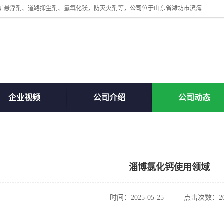
山东贝格曼化工有限公司主营：氯化镁、无水氯化钙、矿用阻化剂、煤矿悬浮剂、道路抑尘剂、氢氧化镁，防灭火剂等，公司位于山东省潍坊市滨海经济开发区,是专业从事对各种精细化工集研究、开发、制造于一体的现代化大型跨境化工企业，公司本着诚信经营、给每一位客户提供专业服务。
企业视频
公司介绍
公司动态
淄博氯化钙使用领域
时间：2025-05-25
点击次数：20