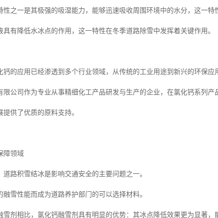
特性之一是其极强的吸湿能力，能够迅速吸收周围环境中的水分，这一特
液具有降低水冰点的作用，这一特性在冬季道路除雪中发挥着关键作用。
化钙的应用已经渗透到多个行业领域，从传统的工业用途到新兴的环保应
有限公司作为专业从事精细化工产品研发与生产的企业，在氯化钙系列产
展提供了优质的原料支持。
保障领域
，道路积雪结冰是影响交通安全的主要问题之一。
的融雪性能而成为道路养护部门的可以选择材料。
融雪剂相比，氯化钙融雪剂具有明显的优势：其冰点降低效果更为显著，