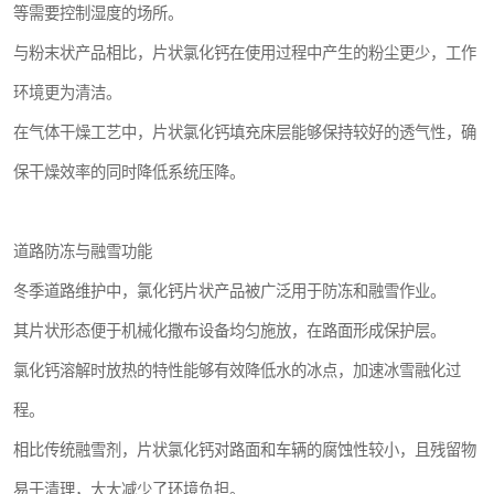
等需要控制湿度的场所。
与粉末状产品相比，片状氯化钙在使用过程中产生的粉尘更少，工作
环境更为清洁。
在气体干燥工艺中，片状氯化钙填充床层能够保持较好的透气性，确
保干燥效率的同时降低系统压降。
道路防冻与融雪功能
冬季道路维护中，氯化钙片状产品被广泛用于防冻和融雪作业。
其片状形态便于机械化撒布设备均匀施放，在路面形成保护层。
氯化钙溶解时放热的特性能够有效降低水的冰点，加速冰雪融化过
程。
相比传统融雪剂，片状氯化钙对路面和车辆的腐蚀性较小，且残留物
易于清理，大大减少了环境负担。