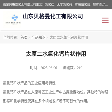
山东贝格曼化工有限公司主营：氯化镁、无水氯化钙、矿用阻化剂、煤矿悬浮剂、道路抑尘剂、氢氧化镁，防灭火剂等，公司位于山东省潍坊市滨海经济开发区,是专业从事对各种精细化工集研究、开发、制造于一体的现代化大型跨境化工企业，公司本着诚信经营、给每一位客户提供专业服务。
山东贝格曼化工有限公司
当前位置：
首页
>
产品知识
> 太原二水氯化钙片状作用
阻化剂
悬浮剂
太原二水氯化钙片状作用
灭火剂
氯化钙
氯化镁
抑尘剂
时间：2025-06-06
浏览数：210
氢氧化镁
氯化钙片状产品的工业应用与特性
氯化钙片状产品在太原地区工业生产中占据重要地位，其独特的物理
形态和化学特性使其在多个领域发挥着不可替代的作用。