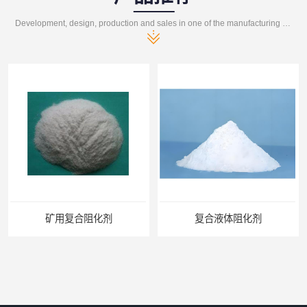
Development, design, production and sales in one of the manufacturing enterprises
矿用复合阻化剂
复合液体阻化剂