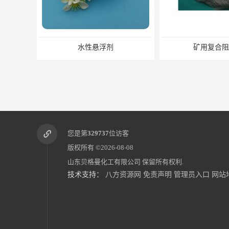
矿用复合阻化剂
复合液体阻
您是第
329737
位访客
版权所有 ©2026-08-08
山东贝格曼化工有限公司
保留所有权利.
技术支持：
八方资源网
免责声明
管理员入口
网站
煤矿灌浆悬浮剂
高倍泡沫阻