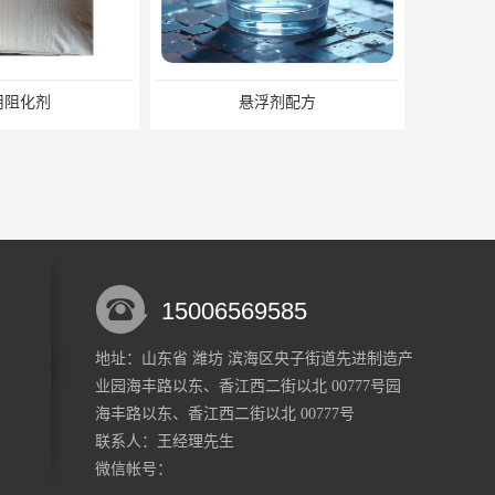
浮剂配方
煤矿悬浮剂
15006569585
地址：山东省 潍坊 滨海区央子街道先进制造产
业园海丰路以东、香江西二街以北 00777号园
输送悬浮剂
水性悬浮剂
海丰路以东、香江西二街以北 00777号
联系人：王经理
先生
微信帐号：