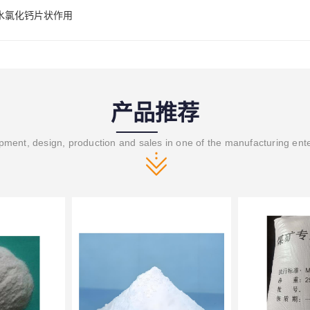
水氯化钙片状作用
产品推荐
ment, design, production and sales in one of the manufacturing ent