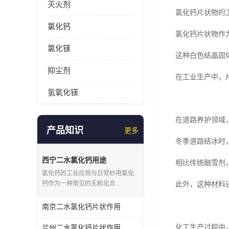
灭火剂
氯化钙片状物的
氯化钙
氯化钙片状物作
氯化镁
这种白色结晶固
抑尘剂
在工业生产中，
氢氧化镁
在道路养护领域
产品知识
更多
冬季道路结冰时
西宁二水氯化钙用途
相比传统融雪剂
氯化钙的工业应用与日常妙用氯化
钙作为一种常见的无机化合..
此外，这种材料
南京二水氯化钙片状作用
化工生产过程中
兰州二水氯化钙片状作用