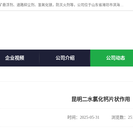
山东贝格曼化工有限公司主营：氯化镁、无水氯化钙、矿用阻化剂、煤矿悬浮剂、道路抑尘剂、氢氧化镁，防灭火剂等，公司位于山东省潍坊市滨海经济开发区,是专业从事对各种精细化工集研究、开发、制造于一体的现代化大型跨境化工企业，公司本着诚信经营、给每一位客户提供专业服务。
企业视频
公司介绍
公司动态
昆明二水氯化钙片状作用
时间：2025-05-31
浏览数：25