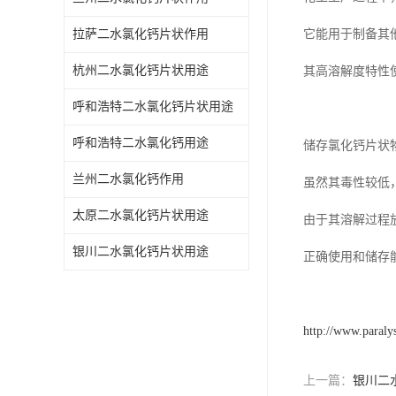
拉萨二水氯化钙片状作用
它能用于制备其
杭州二水氯化钙片状用途
其高溶解度特性
呼和浩特二水氯化钙片状用途
呼和浩特二水氯化钙用途
储存氯化钙片状
兰州二水氯化钙作用
虽然其毒性较低
太原二水氯化钙片状用途
由于其溶解过程
银川二水氯化钙片状用途
正确使用和储存
http://www.paraly
上一篇：
银川二