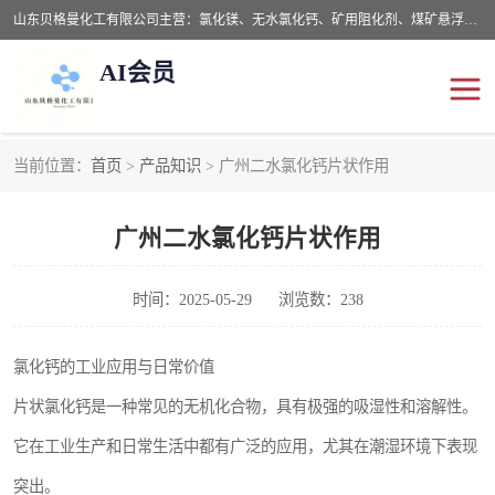
山东贝格曼化工有限公司主营：氯化镁、无水氯化钙、矿用阻化剂、煤矿悬浮剂、道路抑尘剂、氢氧化镁，防灭火剂等，公司位于山东省潍坊市滨海经济开发区,是专业从事对各种精细化工集研究、开发、制造于一体的现代化大型跨境化工企业，公司本着诚信经营、给每一位客户提供专业服务。
AI会员
当前位置：
首页
>
产品知识
> 广州二水氯化钙片状作用
阻化剂
悬浮剂
广州二水氯化钙片状作用
灭火剂
氯化钙
氯化镁
抑尘剂
时间：2025-05-29
浏览数：238
氢氧化镁
氯化钙的工业应用与日常价值
片状氯化钙是一种常见的无机化合物，具有极强的吸湿性和溶解性。
它在工业生产和日常生活中都有广泛的应用，尤其在潮湿环境下表现
突出。