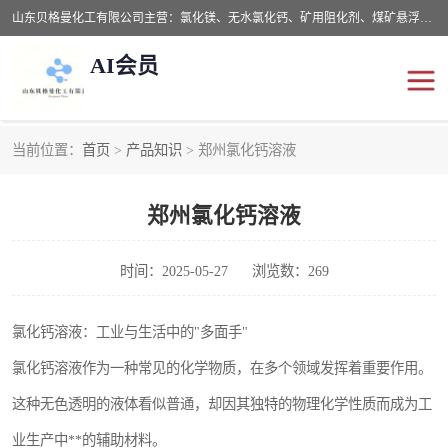
山东贝格曼化工有限公司主营：氯化镁、无水氯化钙、矿用阻化剂、煤矿悬浮剂、道路抑尘剂、氢氧化镁，防灭火剂等，公司位于山东省潍坊市滨海经济开发区,是专业从事对各种精细化工集研究、开发、制造于一体的现代化大型跨境化工企业，公司本着诚信经营、给每一位客户提供专业服务。
AI会员
当前位置：
首页
>
产品知识
> 郑州氯化钙溶液
阻化剂
悬浮剂
郑州氯化钙溶液
灭火剂
氯化钙
氯化镁
抑尘剂
时间：2025-05-27
浏览数：269
氢氧化镁
氯化钙溶液：工业与生活中的"多面手"
氯化钙溶液作为一种常见的化学物质，在多个领域发挥着重要作用。
这种无色透明的液体看似普通，却因其独特的物理化学性质而成为工
业生产中**的辅助材料。