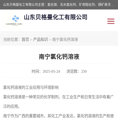
山东贝格曼化工有限公司主营：氯化镁、无水氯化钙、矿用阻化剂、煤矿悬浮剂、道路抑尘剂、氢氧化镁，防灭火剂等，公司位于山东省潍坊市滨海经济开发区,是专业从事对各种精细化工集研究、开发、制造于一体的现代化大型跨境化工企业，公司本着诚信经营、给每一位客户提供专业服务。
山东贝格曼化工有限公司
当前位置：
首页
>
产品知识
> 南宁氯化钙溶液
阻化剂
悬浮剂
南宁氯化钙溶液
灭火剂
氯化钙
氯化镁
抑尘剂
时间：2025-05-24
浏览数：250
氢氧化镁
氯化钙溶液的工业应用与环境影响
氯化钙溶液是一种常见的化学制剂，在工业生产和日常生活中有着广
泛的应用。
南宁作为广西的重要城市，其化工产业发达，氯化钙溶液的生产和使