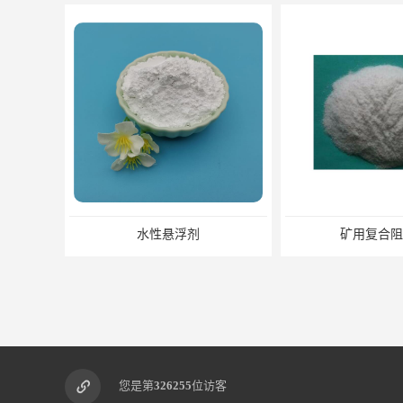
水性悬浮剂
矿用复合阻
您是第
326255
位访客