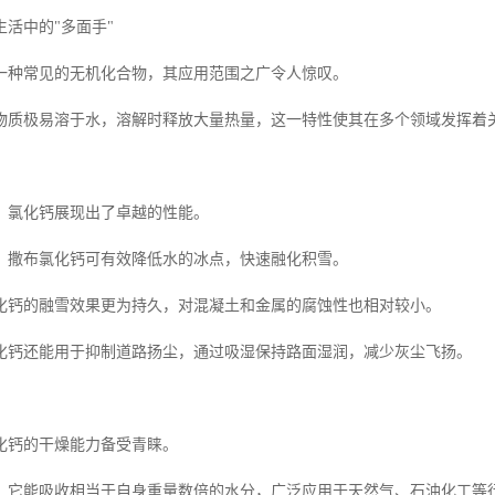
活中的"多面手"
一种常见的无机化合物，其应用范围之广令人惊叹。
物质极易溶于水，溶解时释放大量热量，这一特性使其在多个领域发挥着
，氯化钙展现出了卓越的性能。
，撒布氯化钙可有效降低水的冰点，快速融化积雪。
化钙的融雪效果更为持久，对混凝土和金属的腐蚀性也相对较小。
化钙还能用于抑制道路扬尘，通过吸湿保持路面湿润，减少灰尘飞扬。
化钙的干燥能力备受青睐。
，它能吸收相当于自身重量数倍的水分，广泛应用于天然气、石油化工等