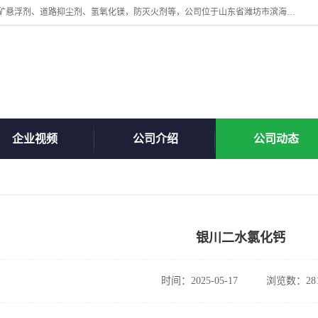
山东贝格曼化工有限公司主营：氯化镁、无水氯化钙、矿用阻化剂、煤矿悬浮剂、道路抑尘剂、氢氧化镁，防灭火剂等，公司位于山东省潍坊市滨海经济开发区,是专业从事对各种精细化工集研究、开发、制造于一体的现代化大型跨境化工企业，公司本着诚信经营、给每一位客户提供专业服务。
企业视频
公司介绍
公司动态
银川二水氯化钙
时间：2025-05-17
浏览数：28