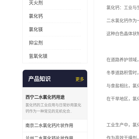
灭火剂
氯化钙：工业与生
氯化钙
二水氯化钙作为
氯化镁
这种白色晶体状
抑尘剂
氢氧化镁
在道路养护领域
冬季道路积雪时
产品知识
更多
与食盐相比，氯
西宁二水氯化钙用途
在干旱地区，氯
氯化钙的工业应用与日常妙用氯化
钙作为一种常见的无机化合..
工业生产中，氯
南京二水氯化钙片状作用
作为高效干燥剂
兰州二水氯化钙片状作用