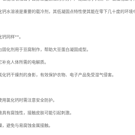
化钙水溶液是重要的载冷剂，其低凝固点特性使其能在零下几十度的环境
钙同样**。
为固化剂用于豆腐制作，帮助大豆蛋白凝固成型。
它补充人体所需的电解质。
氯化钙干燥剂的身影，有效保护衣物、电子产品免受湿气侵害。
使用氯化钙时需注意安全防护。
液具有腐蚀性，接触皮肤可能引起刺激。
燥，避免与易腐蚀金属接触。