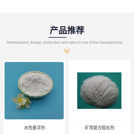
产品推荐
Development, design, production and sales in one of the manufacturing enterprises
水性悬浮剂
矿用复合阻化剂