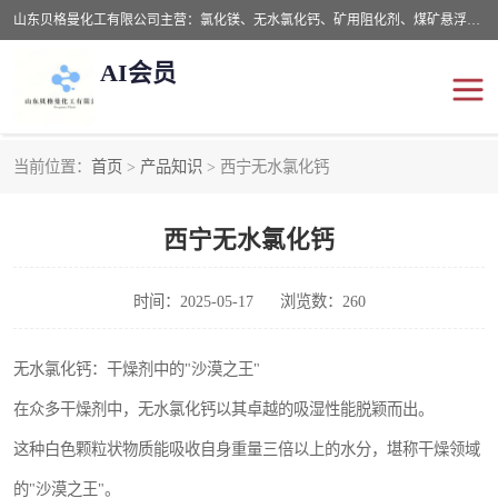
山东贝格曼化工有限公司主营：氯化镁、无水氯化钙、矿用阻化剂、煤矿悬浮剂、道路抑尘剂、氢氧化镁，防灭火剂等，公司位于山东省潍坊市滨海经济开发区,是专业从事对各种精细化工集研究、开发、制造于一体的现代化大型跨境化工企业，公司本着诚信经营、给每一位客户提供专业服务。
AI会员
当前位置：
首页
>
产品知识
> 西宁无水氯化钙
阻化剂
悬浮剂
西宁无水氯化钙
灭火剂
氯化钙
氯化镁
抑尘剂
时间：2025-05-17
浏览数：260
氢氧化镁
无水氯化钙：干燥剂中的"沙漠之王"
在众多干燥剂中，无水氯化钙以其卓越的吸湿性能脱颖而出。
这种白色颗粒状物质能吸收自身重量三倍以上的水分，堪称干燥领域
的"沙漠之王"。