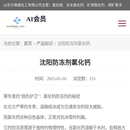
山东贝格曼化工有限公司主营：氯化镁、无水氯化钙、矿用阻化剂、煤矿悬浮剂、道路抑尘剂、氢氧化镁，防灭火剂等，公司位于山东省潍坊市滨海经济开发区,是专业从事对各种精细化工集研究、开发、制造于一体的现代化大型跨境化工企业，公司本着诚信经营、给每一位客户提供专业服务。
AI会员
当前位置：
首页
>
产品知识
> 沈阳防冻剂氯化钙
阻化剂
悬浮剂
沈阳防冻剂氯化钙
灭火剂
氯化钙
氯化镁
抑尘剂
时间：2025-05-16
浏览数：215
氢氧化镁
寒冬里的“隐形护卫”：氯化钙防冻剂的秘密
在北方严寒的冬季，道路结冰成为交通安全的较大威胁。
而氯化钙这种白色晶体，正是对抗冰雪的利器。
它的防冻原理源于独特的物理特性，当氯化钙溶解于水时，会释放大