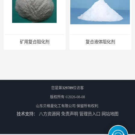
矿用复合阻化剂
复合液体阻化剂
您是第
329789
位访客
版权所有 ©2026-08-08
山东贝格曼化工有限公司
保留所有权利.
技术支持：
八方资源网
免责声明
管理员入口
网站地图
矿用阻化剂
悬浮剂配方