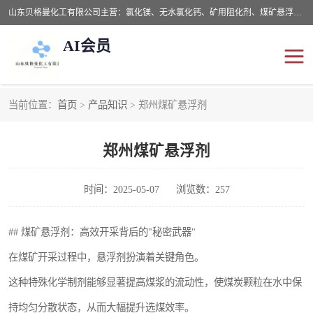
山东贝格曼化工有限公司主营：氯化镁、无水氯化钙、矿用阻化剂、煤矿悬浮剂、道路抑尘剂、氢氧化镁，防灭火剂等，公司位于山东省潍坊市滨海经济开发区,是专业从事对各种精细化工集研究、开发、制造于一体的现代化大型跨境化工企业，公司本着诚信经营、给每一位客户提供专业服务。
AI会员
当前位置：
首页
>
产品知识
> 郑州煤矿悬浮剂
阻化剂
悬浮剂
郑州煤矿悬浮剂
灭火剂
氯化钙
氯化镁
抑尘剂
时间：2025-05-07
浏览数：257
氢氧化镁
## 煤矿悬浮剂：高效开采背后的"秘密武器"
在煤矿开采过程中，悬浮剂扮演着关键角色。
这种特殊化学制剂能够显著提高煤浆的流动性，使煤炭颗粒在水中保
持均匀分散状态，从而大幅提升选煤效率。