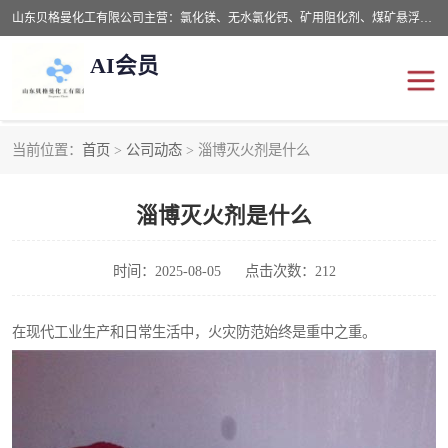
山东贝格曼化工有限公司主营：氯化镁、无水氯化钙、矿用阻化剂、煤矿悬浮剂、道路抑尘剂、氢氧化镁，防灭火剂等，公司位于山东省潍坊市滨海经济开发区,是专业从事对各种精细化工集研究、开发、制造于一体的现代化大型跨境化工企业，公司本着诚信经营、给每一位客户提供专业服务。
AI会员
当前位置：
首页
>
公司动态
> 淄博灭火剂是什么
阻化剂
悬浮剂
淄博灭火剂是什么
灭火剂
氯化钙
氯化镁
抑尘剂
时间：2025-08-05
点击次数：212
氢氧化镁
在现代工业生产和日常生活中，火灾防范始终是重中之重。