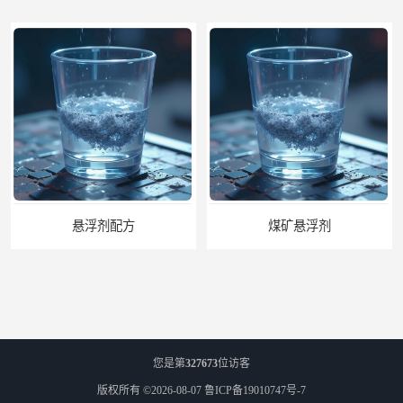
悬浮剂配方
煤矿悬浮剂
您是第
327673
位访客
版权所有 ©2026-08-07
鲁ICP备19010747号-7