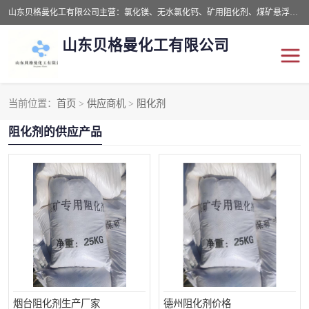
山东贝格曼化工有限公司主营：氯化镁、无水氯化钙、矿用阻化剂、煤矿悬浮剂、道路抑尘剂、氢氧化镁，防灭火剂等，公司位于山东省潍坊市滨海经济开发区,是专业从事对各种精细化工集研究、开发、制造于一体的现代化大型跨境化工企业，公司本着诚信经营、给每一位客户提供专业服务。
山东贝格曼化工有限公司
当前位置：
首页
>
供应商机
>
阻化剂
阻化剂
悬浮剂
阻化剂的供应产品
灭火剂
氯化钙
氯化镁
抑尘剂
氢氧化镁
烟台阻化剂生产厂家
德州阻化剂价格