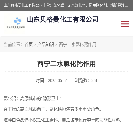
山东贝格曼化工有限公司主营：氯化镁、无水氯化钙、矿用阻化剂、煤矿悬浮剂、道路抑尘剂、氢氧化镁，防灭火剂等，公司位于山东省潍坊市滨海经济开发区,是专业从事对各种精细化工集研究、开发、制造于一体的现代化大型跨境化工企业，公司本着诚信经营、给每一位客户提供专业服务。
山东贝格曼化工有限公司
当前位置：
首页
>
产品知识
> 西宁二水氯化钙作用
阻化剂
悬浮剂
西宁二水氯化钙作用
灭火剂
氯化钙
氯化镁
抑尘剂
时间：2025-05-31
浏览数：251
氢氧化镁
氯化钙：高原城市的"隐形卫士"
在干燥的高原城市西宁，氯化钙扮演着多重重要角色。
这种白色晶体不仅是化工原料，更是城市运行中**的功能性材料。