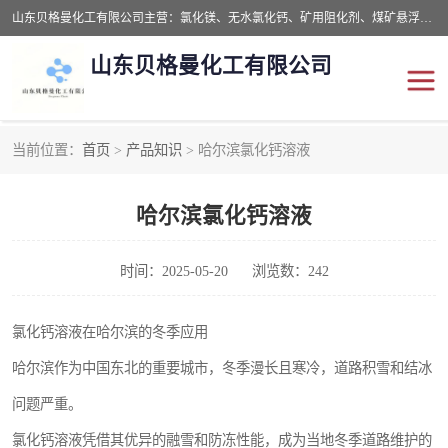
山东贝格曼化工有限公司主营：氯化镁、无水氯化钙、矿用阻化剂、煤矿悬浮剂、道路抑尘剂、氢氧化镁，防灭火剂等，公司位于山东省潍坊市滨海经济开发区,是专业从事对各种精细化工集研究、开发、制造于一体的现代化大型跨境化工企业，公司本着诚信经营、给每一位客户提供专业服务。
山东贝格曼化工有限公司
当前位置：
首页
>
产品知识
> 哈尔滨氯化钙溶液
阻化剂
悬浮剂
哈尔滨氯化钙溶液
灭火剂
氯化钙
氯化镁
抑尘剂
时间：2025-05-20
浏览数：242
氢氧化镁
氯化钙溶液在哈尔滨的冬季应用
哈尔滨作为中国东北的重要城市，冬季漫长且寒冷，道路积雪和结冰
问题严重。
氯化钙溶液凭借其优异的融雪和防冻性能，成为当地冬季道路维护的